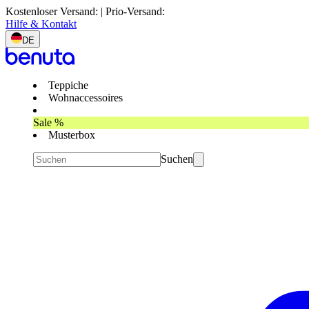
Kostenloser Versand: | Prio-Versand:
Hilfe & Kontakt
DE
Teppiche
Wohnaccessoires
Sale %
Musterbox
Suchen