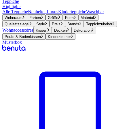
Teppiche
Highlights
Alle Teppiche
Neuheiten
Luxus
Kinderteppiche
Waschbar
Wohnraum
Farben
Größe
Form
Material
Qualitätssiegel
Style
Preis
Brands
Teppichzubehör
Wohnaccessoires
Kissen
Decken
Dekoration
Poufs & Bodenkissen
Kinderzimmer
Musterbox