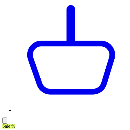
Sale %