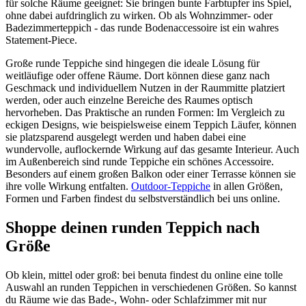
für solche Räume geeignet: Sie bringen bunte Farbtupfer ins Spiel,
ohne dabei aufdringlich zu wirken. Ob als Wohnzimmer- oder
Badezimmerteppich - das runde Bodenaccessoire ist ein wahres
Statement-Piece.
Große runde Teppiche sind hingegen die ideale Lösung für
weitläufige oder offene Räume. Dort können diese ganz nach
Geschmack und individuellem Nutzen in der Raummitte platziert
werden, oder auch einzelne Bereiche des Raumes optisch
hervorheben. Das Praktische an runden Formen: Im Vergleich zu
eckigen Designs, wie beispielsweise einem Teppich Läufer, können
sie platzsparend ausgelegt werden und haben dabei eine
wundervolle, auflockernde Wirkung auf das gesamte Interieur. Auch
im Außenbereich sind runde Teppiche ein schönes Accessoire.
Besonders auf einem großen Balkon oder einer Terrasse können sie
ihre volle Wirkung entfalten.
Outdoor-Teppiche
in allen Größen,
Formen und Farben findest du selbstverständlich bei uns online.
Shoppe deinen runden Teppich nach
Größe
Ob klein, mittel oder groß: bei benuta findest du online eine tolle
Auswahl an runden Teppichen in verschiedenen Größen. So kannst
du Räume wie das Bade-, Wohn- oder Schlafzimmer mit nur