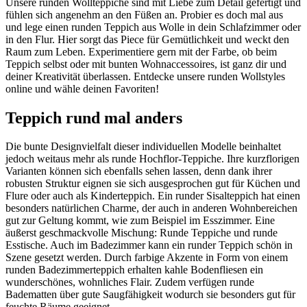
Unsere runden Wollteppiche sind mit Liebe zum Detail gefertigt und
fühlen sich angenehm an den Füßen an. Probier es doch mal aus
und lege einen runden Teppich aus Wolle in dein Schlafzimmer oder
in den Flur. Hier sorgt das Piece für Gemütlichkeit und weckt den
Raum zum Leben. Experimentiere gern mit der Farbe, ob beim
Teppich selbst oder mit bunten Wohnaccessoires, ist ganz dir und
deiner Kreativität überlassen. Entdecke unsere runden Wollstyles
online und wähle deinen Favoriten!
Teppich rund mal anders
Die bunte Designvielfalt dieser individuellen Modelle beinhaltet
jedoch weitaus mehr als runde Hochflor-Teppiche. Ihre kurzflorigen
Varianten können sich ebenfalls sehen lassen, denn dank ihrer
robusten Struktur eignen sie sich ausgesprochen gut für Küchen und
Flure oder auch als Kinderteppich. Ein runder Sisalteppich hat einen
besonders natürlichen Charme, der auch in anderen Wohnbereichen
gut zur Geltung kommt, wie zum Beispiel im Esszimmer. Eine
äußerst geschmackvolle Mischung: Runde Teppiche und runde
Esstische. Auch im Badezimmer kann ein runder Teppich schön in
Szene gesetzt werden. Durch farbige Akzente in Form von einem
runden Badezimmerteppich erhalten kahle Bodenfliesen ein
wunderschönes, wohnliches Flair. Zudem verfügen runde
Badematten über gute Saugfähigkeit wodurch sie besonders gut für
feuchte Räume geeignet.