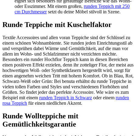
eignet sich besonders für geräumige Bereiche wie das Wohn-
oder Esszimmer. Mit einem großen,
runden Teppich mit 250
cm Durchmesser
setzt du deine Möbel stilvoll in Szene.
Runde Teppiche mit Kuschelfaktor
Textile Accessoires und allen voran Teppiche sind der Schlüssel zu
einem schönen Wohnambiente. Sie runden jeden Einrichtungsstil ab
und versprühen dabei Wärme und Gemütlichkeit, auf die man vor
allem im Wohn- und Schlafzimmer nicht verzichten möchte.
Besonders ein runder Hochflor Teppich kann in diesen Bereichen
einen positiven Effekt erzielen, denn ihr zotteliger Flor, der meist aus
hochwertigen Woll- oder Synthetikfasern hergestellt wird, sorgt für
einen angenehm weichen Tritt mit hohem Komfort. Ob in Blau, Rot,
Schwarz-Weiß oder Grün: Bei benuta erhältst du runde Teppiche in
vielen tollen Farben und Styles und verschiedenen Florhöhen und
Größen. So findet jeder das perfekte Accessoire. Wie wäre es zum
Beispiel mit einem
runden Teppich in Schwarz
oder einem
runden
rosa Teppich
für einen niedlichen Akzent.
Runde Wollteppiche mit
Gemütlichkeitsgarantie