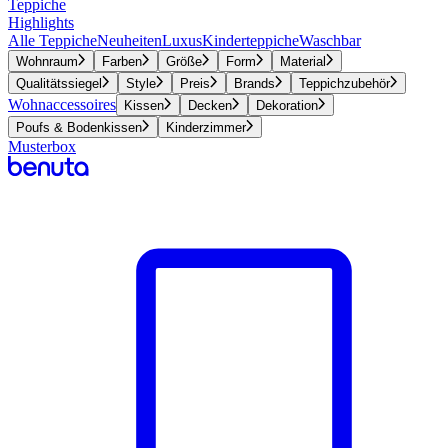
Teppiche
Highlights
Alle Teppiche
Neuheiten
Luxus
Kinderteppiche
Waschbar
Wohnraum
Farben
Größe
Form
Material
Qualitätssiegel
Style
Preis
Brands
Teppichzubehör
Wohnaccessoires
Kissen
Decken
Dekoration
Poufs & Bodenkissen
Kinderzimmer
Musterbox