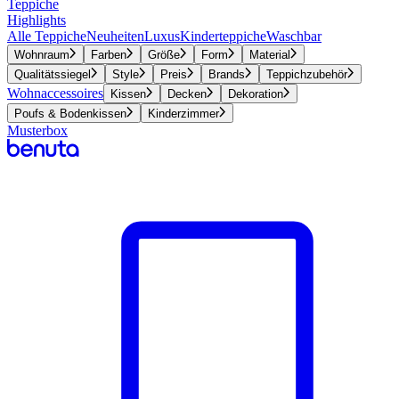
Teppiche
Highlights
Alle Teppiche
Neuheiten
Luxus
Kinderteppiche
Waschbar
Wohnraum
Farben
Größe
Form
Material
Qualitätssiegel
Style
Preis
Brands
Teppichzubehör
Wohnaccessoires
Kissen
Decken
Dekoration
Poufs & Bodenkissen
Kinderzimmer
Musterbox