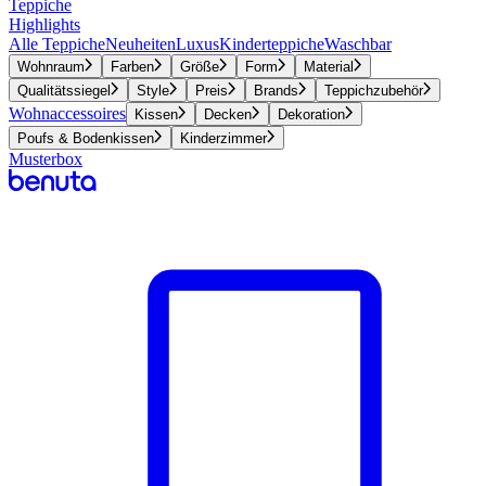
Teppiche
Highlights
Alle Teppiche
Neuheiten
Luxus
Kinderteppiche
Waschbar
Wohnraum
Farben
Größe
Form
Material
Qualitätssiegel
Style
Preis
Brands
Teppichzubehör
Wohnaccessoires
Kissen
Decken
Dekoration
Poufs & Bodenkissen
Kinderzimmer
Musterbox