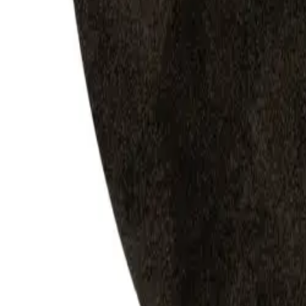
Nest
Waschbarer Teppich Nina Anthrazit
(
108
Bewertungen
)
inkl. MWSt
Farbe
:
Anthrazit