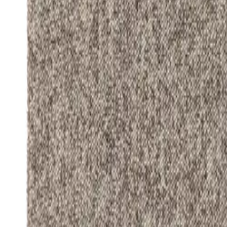
Nest
Waschbarer Teppich Enzo Taupe
(
385
Bewertungen
)
inkl. MWSt
Farbe
:
Taupe