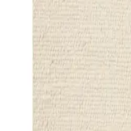
Pure
Wollteppich Patch Cream
(
108
Bewertungen
)
inkl. MWSt
Farbe
:
Cream