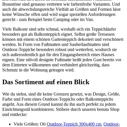
Brauntöne sind genauso vertreten wie farbenfrohe Varianten. Und
auch die abwechslungsreiche Vielfalt an Größen und Formen lässt
keine Wünsche offen und wird sogar speziellen Anforderungen
gerecht - zum Beispiel beim Camping oder im Van.
Viele Balkone sind sehr schmal, weshalb sich ein Teppichläufer
besonders gut als Balkonteppich eignet. Selbst große Terrassen
können mit einem schönen Gartenteppich dekoriert und verschönert
werden. In Form von Fußmatten und Sauberlaufmatten sind
Outdoor-Teppiche besonders robust und wetterfest, wodurch sie
sich außerordentlich gut für den Eingangsbereich eines Hauses
eignen. Eine stilvoll designte Fußmatte heißt jeden Gast bereits vor
dem Eintreten willkommen und verhindert gleichzeitig, dass
Schmutz in die Wohnung getragen wird.
Das Sortiment auf einen Blick
Wie du siehst, sind dir keine Grenzen gesetzt, was Design, Größe,
Farbe und Form eines Outdoor-Teppichs oder Balkonteppichs
angeht. Aus diesem Grund kannst du ihn auch perfekt zu jedem
Einrichtungsstil kombinieren. Stöbere durch unseren benuta Shop
und entdecke:
Viele Größen: Ob
Outdoor-Teppich 300x400 cm
,
Outdoor-