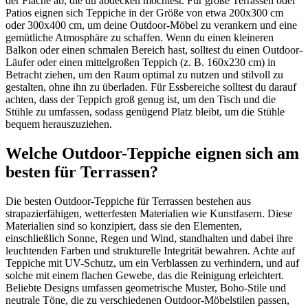
der Fläche ab, die du abdecken möchtest. Für große Terrassen oder
Patios eignen sich Teppiche in der Größe von etwa 200x300 cm
oder 300x400 cm, um deine Outdoor-Möbel zu verankern und eine
gemütliche Atmosphäre zu schaffen. Wenn du einen kleineren
Balkon oder einen schmalen Bereich hast, solltest du einen Outdoor-
Läufer oder einen mittelgroßen Teppich (z. B. 160x230 cm) in
Betracht ziehen, um den Raum optimal zu nutzen und stilvoll zu
gestalten, ohne ihn zu überladen. Für Essbereiche solltest du darauf
achten, dass der Teppich groß genug ist, um den Tisch und die
Stühle zu umfassen, sodass genügend Platz bleibt, um die Stühle
bequem herauszuziehen.
Welche Outdoor-Teppiche eignen sich am
besten für Terrassen?
Die besten Outdoor-Teppiche für Terrassen bestehen aus
strapazierfähigen, wetterfesten Materialien wie Kunstfasern. Diese
Materialien sind so konzipiert, dass sie den Elementen,
einschließlich Sonne, Regen und Wind, standhalten und dabei ihre
leuchtenden Farben und strukturelle Integrität bewahren. Achte auf
Teppiche mit UV-Schutz, um ein Verblassen zu verhindern, und auf
solche mit einem flachen Gewebe, das die Reinigung erleichtert.
Beliebte Designs umfassen geometrische Muster, Boho-Stile und
neutrale Töne, die zu verschiedenen Outdoor-Möbelstilen passen,