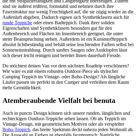
die mit Strapazierfähigkeit und Langlebigkeit überzeugen. Zudem
sind sie äußerst reißfest, formstabil und nehmen durch ihre
Faserstruktur nur wenig Feuchtigkeit auf, die sie zügig wieder an die
Außenluft abgeben. Dadurch eignen sich Synthetikfasern auch für
runde Teppiche
oder einen Badteppich. Dank ihrer soliden
Eigenschaften sind Synthetikfasern besonders gut für den
Außenbereich und Flächen im Innenbereich geeignet, die unter
steter Beanspruchung stehen. Außerdem ist ein Kunststoffteppich
absolut lichtbeständig und behält seine leuchtenden Farben selbst bei
Sonneneinstrahlung. Durch sanftes Saugen oder Ausklopfen lässt
sich dieser leicht reinigen und bereitet Ihnen dauerhaft Freude.
Du möchtest deinen Van vor dem nächsten Roadtrip verschönern?
Wie wäre es mit einem robusten Outdoor-Piece als stylischer
Camping Teppich im Vintage- oder Boho-Design? Als längliche
Läufer passen sie perfekt in den Camper und verleihen dem Raum
mehr Gemütlichkeit.
Atemberaubende Vielfalt bei benuta
Auch in puncto Design können sich unsere runden, länglichen und
rechteckigen Outdoor-Teppiche sehen lassen. Ob als Teppich im
Vintage-Design, mit geometrischen Motiven oder als verspielter
Boho-Teppich
, das breite Spektrum deckt nahezu jeden Wohnstil ab.
Die Auswahl an Farben ist ebenfalls facettenreich: Natürliche