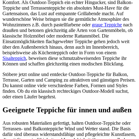
Komfort. Als Outdoor-Teppich ein echter Hingucker, sind Balkon-
Teppiche und Terrassenteppiche ein absolutes Must-Have für die
Gartensaison, das Lust auf entspannte Grillabende macht. Auf
wunderschöne Weise bringen sie die gemütliche Atmosphäre des
Wohnzimmers z.B. durch pastellfarbene oder
graue Teppiche
nach
draußen und betonen gleichzeitig alle Arten von Gartenmöbeln, ob
klassische Holzmöbel oder moderne Rattanmöbel. Die
Einsatzmöglichkeiten flachgewebter Teppiche gehen jedoch weit
über den Außenbereich hinaus, denn auch im Innenbereich,
beispielsweise als Küchenteppich oder in Form von einem
Sisalteppich
, beweisen diese schmutzabweisenden Teppiche ihr
Können und schaffen gleichzeitig einen modischen Blickfang.
Stöbere jetzt online und entdecke Outdoor-Teppiche für Balkon,
Terrasse, Garten und Camping zu attraktiven und günstigen Preisen.
Du kannst online viele verschiedene Farben, Formen und Styles
finden. Ob du ein klassisch rechteckiges Outdoor-Modell suchst,
oder einen Läufer begehrst.
Geeignete Teppiche für innen und außen
Aus robusten Materialien gefertigt, halten Outdoor-Teppiche oder
Terrassen- und Balkonteppiche Wind und Wetter stand. Die Basis
dafür sind überaus widerstandsfähige und pflegeleichte Kunstfasern,