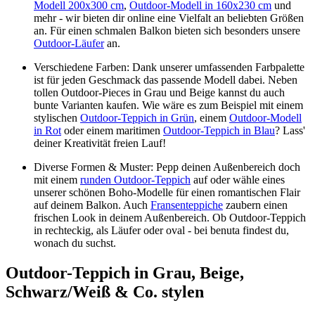
Modell 200x300 cm
,
Outdoor-Modell in 160x230 cm
und
mehr - wir bieten dir online eine Vielfalt an beliebten Größen
an. Für einen schmalen Balkon bieten sich besonders unsere
Outdoor-Läufer
an.
Verschiedene Farben: Dank unserer umfassenden Farbpalette
ist für jeden Geschmack das passende Modell dabei. Neben
tollen Outdoor-Pieces in Grau und Beige kannst du auch
bunte Varianten kaufen. Wie wäre es zum Beispiel mit einem
stylischen
Outdoor-Teppich in Grün
, einem
Outdoor-Modell
in Rot
oder einem maritimen
Outdoor-Teppich in Blau
? Lass'
deiner Kreativität freien Lauf!
Diverse Formen & Muster: Pepp deinen Außenbereich doch
mit einem
runden Outdoor-Teppich
auf oder wähle eines
unserer schönen Boho-Modelle für einen romantischen Flair
auf deinem Balkon. Auch
Fransenteppiche
zaubern einen
frischen Look in deinem Außenbereich. Ob Outdoor-Teppich
in rechteckig, als Läufer oder oval - bei benuta findest du,
wonach du suchst.
Outdoor-Teppich in Grau, Beige,
Schwarz/Weiß & Co. stylen