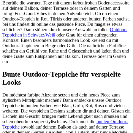
Begrüße die warmen Tage mit einem farbenfrohen Bodenaccessoire
auf deinem Balkon, deiner Terrasse oder in deinem Garten und
bring’ Feel-Good-Vibes in deinen Außenbereich. Ob du einen
Outdoor-Teppich in Rot, Türkis oder anderen bunten Farben suchst,
bei uns findest du online das passende Piece. Du magst es etwas
schlichter? Dann stöbere durch unsere Auswahl an tollen
Outdoor-
Teppichen in Schwarz/Weiß
oder Grau für einen aufregenden
Kontrast. Einen besonders harmonischen Look kreierst du mit
Outdoor-Teppichen in Beige oder Grün. Die natürlichen Farbtöne
schaffen ein Gefühl von Ruhe und Gelassenheit und laden dich und
deine Gäste zum Entspannen auf Balkon, Terrasse oder im Garten
ein.
Bunte Outdoor-Teppiche für verspielte
Looks
Du möchtest farbige Akzente setzen und dein neues Piece zum
stylischen Mittelpunkt machen? Dann entdecke unsere Outdoor-
Teppiche in bunten Farben wie Blau, Grün, Rot, Rosa und vielen
weiteren. Die verspielten Designs zaubern dir und deinen Gästen ein
Lächeln ins Gesicht, bringen mehr Lebendigkeit nach draußen und
sehen obendrein super stylisch aus. Du kannst die
bunten Outdoor-
Teppiche
sowohl auf deinem Balkon als auch auf deiner Terrasse
oder in deinem Garten ausrollen - von Läufern über runde Modelle