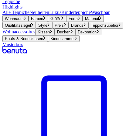
Teppiche
Highlights
Alle Teppiche
Neuheiten
Luxus
Kinderteppiche
Waschbar
Wohnraum
Farben
Größe
Form
Material
Qualitätssiegel
Style
Preis
Brands
Teppichzubehör
Wohnaccessoires
Kissen
Decken
Dekoration
Poufs & Bodenkissen
Kinderzimmer
Musterbox