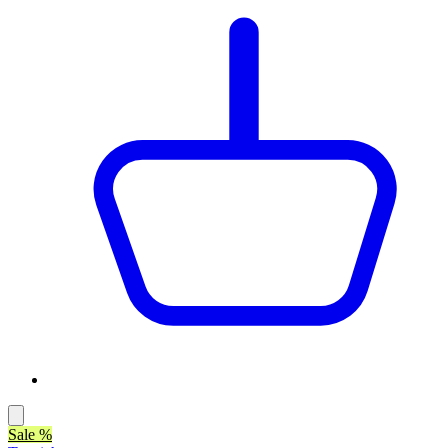
Sale %