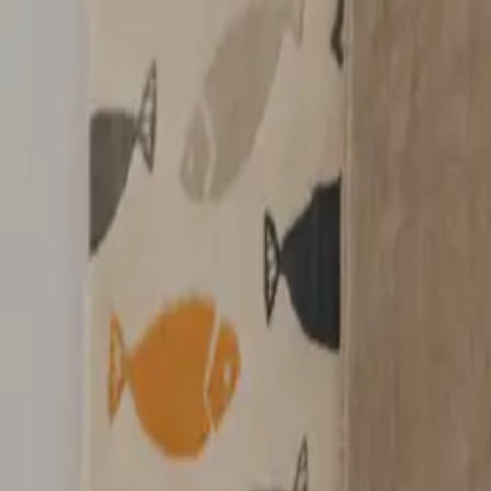
Kostenloser Versand: | Prio-Versand:
Hilfe & Kontakt
DE
Teppiche
Wohnaccessoires
Sale %
Musterbox
Suchen