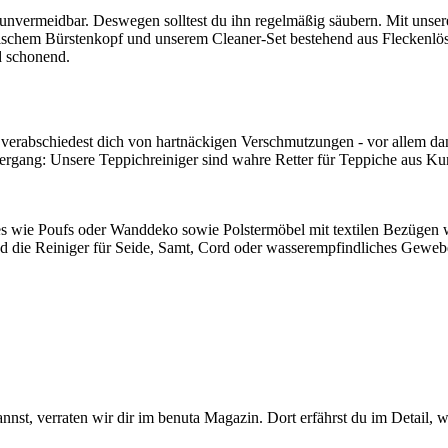
nvermeidbar. Deswegen solltest du ihn regelmäßig säubern. Mit unseren
tischem Bürstenkopf und unserem Cleaner-Set bestehend aus Fleckenlös
d schonend.
verabschiedest dich von hartnäckigen Verschmutzungen - vor allem da
rgang: Unsere Teppichreiniger sind wahre Retter für Teppiche aus Kun
s wie Poufs oder Wanddeko sowie Polstermöbel mit textilen Bezügen w
ind die Reiniger für Seide, Samt, Cord oder wasserempfindliches Gewe
nnst, verraten wir dir im benuta Magazin. Dort erfährst du im Detail, w