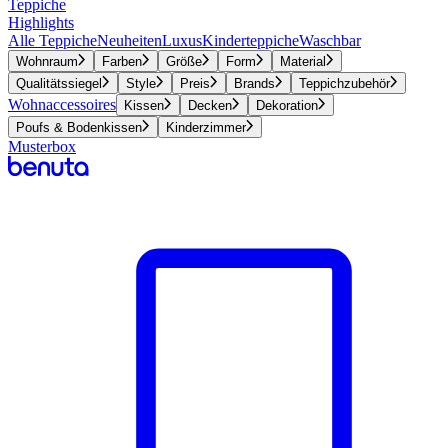
Teppiche
Highlights
Alle Teppiche
Neuheiten
Luxus
Kinderteppiche
Waschbar
Wohnraum
Farben
Größe
Form
Material
Qualitätssiegel
Style
Preis
Brands
Teppichzubehör
Wohnaccessoires
Kissen
Decken
Dekoration
Poufs & Bodenkissen
Kinderzimmer
Musterbox