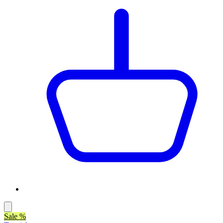
Sale %