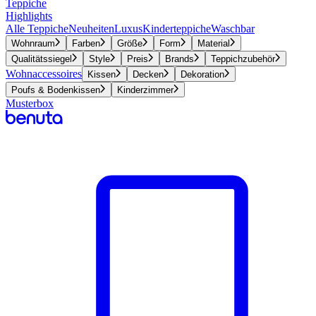
Teppiche
Highlights
Alle Teppiche
Neuheiten
Luxus
Kinderteppiche
Waschbar
Wohnraum
Farben
Größe
Form
Material
Qualitätssiegel
Style
Preis
Brands
Teppichzubehör
Wohnaccessoires
Kissen
Decken
Dekoration
Poufs & Bodenkissen
Kinderzimmer
Musterbox