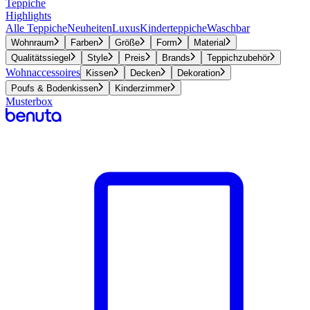
Teppiche
Highlights
Alle Teppiche
Neuheiten
Luxus
Kinderteppiche
Waschbar
Wohnraum
Farben
Größe
Form
Material
Qualitätssiegel
Style
Preis
Brands
Teppichzubehör
Wohnaccessoires
Kissen
Decken
Dekoration
Poufs & Bodenkissen
Kinderzimmer
Musterbox