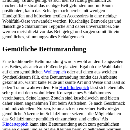
Erholung. Grund genug, es sich hier so richtig gemütlich zu
machen. Ist erstmal das richtige Bett gefunden und im Raum
positioniert, kann das Schlafgemach bereits mit wenigen
Handgriffen und hübschen textilen Accessoires in eine richtige
Wohlfühl-Oase verwandelt werden. Kuschelige Bettvorleger und
flauschige Schlafzimmer Teppiche sind dabei unverzichtbar. Sie
werden meist direkt vor das Bett gelegt und sorgen somit für ein
gemütliches, stimmungsvolles Schlafgemach.
Gemütliche Bettumrandung
Eine traditionelle Bettumrandung wird sowohl an den Längsseiten
des Bettes, als auch am Fußende platziert. Egal ob die Wahl dabei
auf einen gemütlichen
Wollteppich
oder auf einen aus weichen
Synthetikfasern fällt, eine Bettumrandung rundet das Ambiente
gekonnt ab, wärmt kalte Füße auf sanfte Art und Weise und lässt so
jeden Traum wahrwerden. Ein
Hochflorteppich
lässt sich ebenfalls
sehr gut mit dem wohnlichen Konzept eines Schlafzimmers
vereinbaren. Seine langen Zotteln sind kuschelweich und bieten
daher einen angenehmen Tritt beim Aufstehen. Je nach Geschmack
und individuellem Nutzen, kann auch ein einzelner Bettvorleger
gemütliche Akzente im Schlafzimmer setzen – die Möglichkeiten
das Schlafzimmer gemütlich einzurichten sind endlos! Als
Kinderteppich
kann eine Bettumrandung auch zum gemütlichen
Spielen dienen und selbst die Kleinen beim Zubettgehen wärmen.