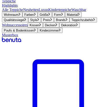
Teppiche
Highlights
Alle Teppiche
Neuheiten
Luxus
Kinderteppiche
Waschbar
Wohnraum
Farben
Größe
Form
Material
Qualitätssiegel
Style
Preis
Brands
Teppichzubehör
Wohnaccessoires
Kissen
Decken
Dekoration
Poufs & Bodenkissen
Kinderzimmer
Musterbox