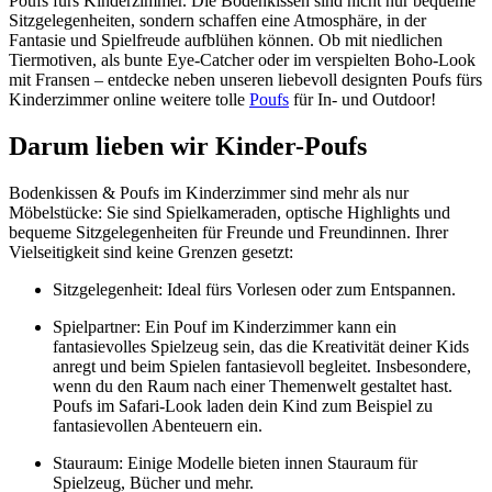
Poufs fürs Kinderzimmer. Die Bodenkissen sind nicht nur bequeme
Sitzgelegenheiten, sondern schaffen eine Atmosphäre, in der
Fantasie und Spielfreude aufblühen können. Ob mit niedlichen
Tiermotiven, als bunte Eye-Catcher oder im verspielten Boho-Look
mit Fransen – entdecke neben unseren liebevoll designten Poufs fürs
Kinderzimmer online weitere tolle
Poufs
für In- und Outdoor!
Darum lieben wir Kinder-Poufs
Bodenkissen & Poufs im Kinderzimmer sind mehr als nur
Möbelstücke: Sie sind Spielkameraden, optische Highlights und
bequeme Sitzgelegenheiten für Freunde und Freundinnen. Ihrer
Vielseitigkeit sind keine Grenzen gesetzt:
Sitzgelegenheit: Ideal fürs Vorlesen oder zum Entspannen.
Spielpartner: Ein Pouf im Kinderzimmer kann ein
fantasievolles Spielzeug sein, das die Kreativität deiner Kids
anregt und beim Spielen fantasievoll begleitet. Insbesondere,
wenn du den Raum nach einer Themenwelt gestaltet hast.
Poufs im Safari-Look laden dein Kind zum Beispiel zu
fantasievollen Abenteuern ein.
Stauraum: Einige Modelle bieten innen Stauraum für
Spielzeug, Bücher und mehr.