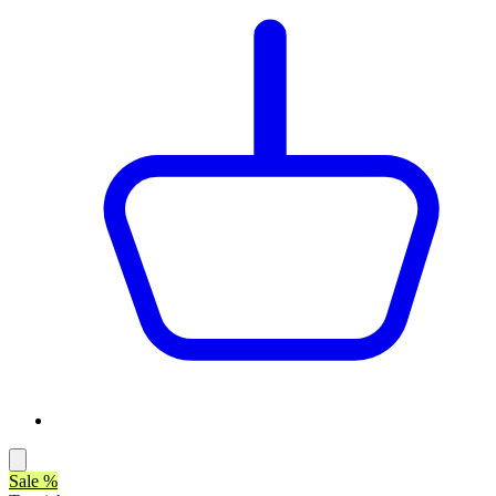
Sale %