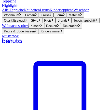
Teppiche
Highlights
Alle Teppiche
Neuheiten
Luxus
Kinderteppiche
Waschbar
Wohnraum
Farben
Größe
Form
Material
Qualitätssiegel
Style
Preis
Brands
Teppichzubehör
Wohnaccessoires
Kissen
Decken
Dekoration
Poufs & Bodenkissen
Kinderzimmer
Musterbox