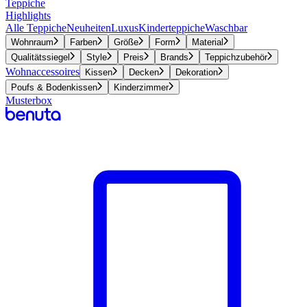
Teppiche
Highlights
Alle Teppiche
Neuheiten
Luxus
Kinderteppiche
Waschbar
Wohnraum
Farben
Größe
Form
Material
Qualitätssiegel
Style
Preis
Brands
Teppichzubehör
Wohnaccessoires
Kissen
Decken
Dekoration
Poufs & Bodenkissen
Kinderzimmer
Musterbox